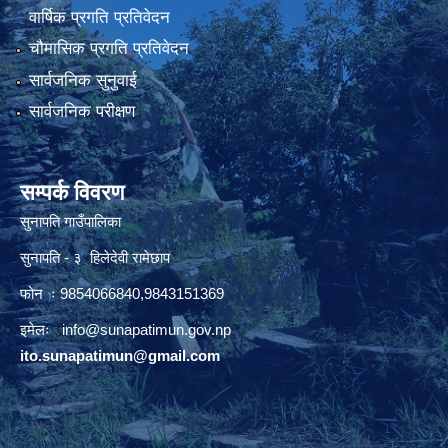
वार्षिक प्रगति प्रतिवेदन
चौमासिक प्रगति प्रतिवेदन
सार्वजनिक सुनुवाई
सार्वजनिक परीक्षण
सम्पर्क विवरण
सुनापति गाउँपालिका
सुनापति - ३ हिलेदेवी रामेछाप
फोन ः 9854066840,9843151369
इमेलः i
nfo@sunapatimun.gov.np
ito.sunapatimun@gmail.com