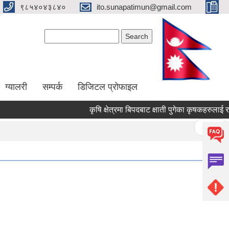
९८५४०४३८४०
ito.sunapatimun@gmail.com
Search form
Search
ग्यालरी
सम्पर्क
डिजिटल प्रोफाइल
कृषि क्षेत्रमा बिपदबाट क्षाती पुगेका कृषकहरुलाई राह
Pages
« first