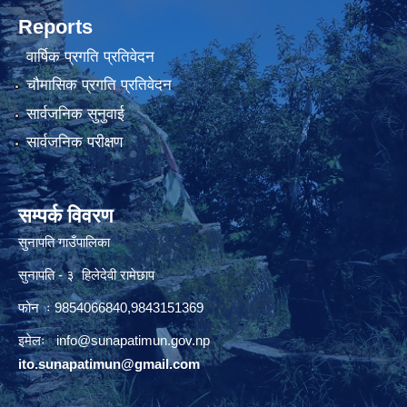
Reports
वार्षिक प्रगति प्रतिवेदन
चौमासिक प्रगति प्रतिवेदन
सार्वजनिक सुनुवाई
सार्वजनिक परीक्षण
सम्पर्क विवरण
सुनापति गाउँपालिका
सुनापति - ३ हिलेदेवी रामेछाप
फोन ः 9854066840,9843151369
इमेलः i
nfo@sunapatimun.gov.np
ito.sunapatimun@gmail.com