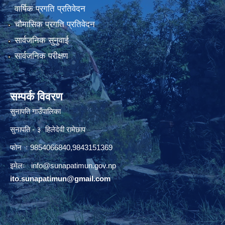
वार्षिक प्रगति प्रतिवेदन
चौमासिक प्रगति प्रतिवेदन
सार्वजनिक सुनुवाई
सार्वजनिक परीक्षण
सम्पर्क विवरण
सुनापति गाउँपालिका
सुनापति - ३ हिलेदेवी रामेछाप
फोन ः 9854066840,9843151369
इमेलः i
nfo@sunapatimun.gov.np
ito.sunapatimun@gmail.com