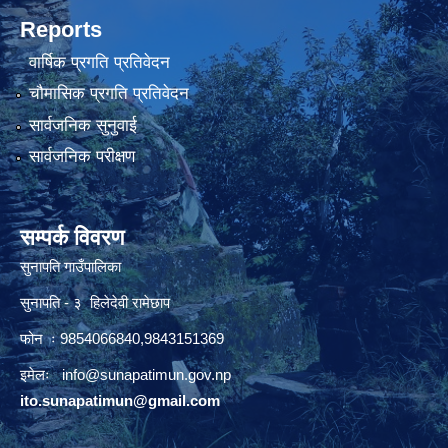
Reports
वार्षिक प्रगति प्रतिवेदन
चौमासिक प्रगति प्रतिवेदन
सार्वजनिक सुनुवाई
सार्वजनिक परीक्षण
सम्पर्क विवरण
सुनापति गाउँपालिका
सुनापति - ३ हिलेदेवी रामेछाप
फोन ः 9854066840,9843151369
इमेलः i
nfo@sunapatimun.gov.np
ito.sunapatimun@gmail.com