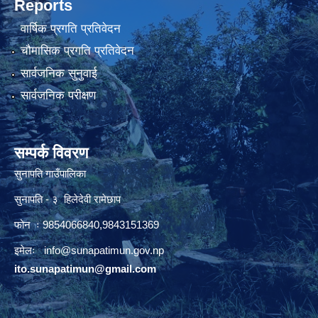
Reports
वार्षिक प्रगति प्रतिवेदन
चौमासिक प्रगति प्रतिवेदन
सार्वजनिक सुनुवाई
सार्वजनिक परीक्षण
सम्पर्क विवरण
सुनापति गाउँपालिका
सुनापति - ३ हिलेदेवी रामेछाप
फोन ः 9854066840,9843151369
इमेलः i
nfo@sunapatimun.gov.np
ito.sunapatimun@gmail.com