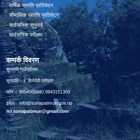
वार्षिक प्रगति प्रतिवेदन
चौमासिक प्रगति प्रतिवेदन
सार्वजनिक सुनुवाई
सार्वजनिक परीक्षण
सम्पर्क विवरण
सुनापति गाउँपालिका
सुनापति - ३ हिलेदेवी रामेछाप
फोन ः 9854066840,9843151369
इमेलः i
nfo@sunapatimun.gov.np
ito.sunapatimun@gmail.com