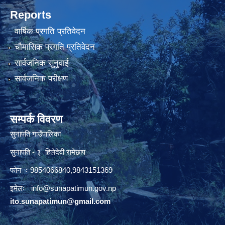
Reports
वार्षिक प्रगति प्रतिवेदन
चौमासिक प्रगति प्रतिवेदन
सार्वजनिक सुनुवाई
सार्वजनिक परीक्षण
सम्पर्क विवरण
सुनापति गाउँपालिका
सुनापति - ३ हिलेदेवी रामेछाप
फोन ः 9854066840,9843151369
इमेलः i
nfo@sunapatimun.gov.np
ito.sunapatimun@gmail.com