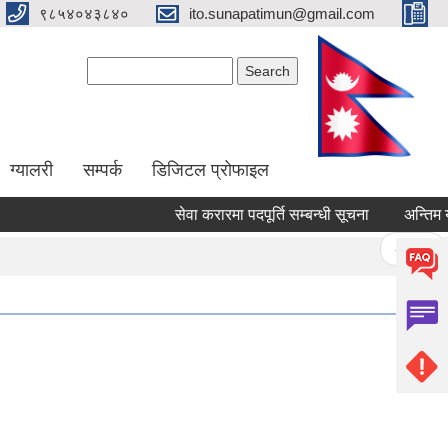
९८५४०४३८४०
ito.sunapatimun@gmail.com
Search form
Search
ग्यालरी
सम्पर्क
डिजिटल प्रोफाइल
सेवा करारमा पदपूर्ति सम्बन्धी सूचना
अन्तिम योग
Pages
« first