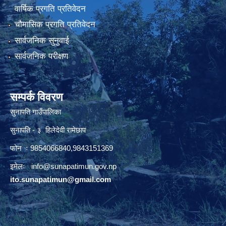
वार्षिक प्रगति प्रतिवेदन
चौमासिक प्रगति प्रतिवेदन
सार्वजनिक सुनुवाई
सार्वजनिक परीक्षण
सम्पर्क विवरण
सुनापति गाउँपालिका
सुनापति - ३ हिलेदेवी रामेछाप
फोन ः 9854066840,9843151369
इमेलः i
nfo@sunapatimun.gov.np
ito.sunapatimun@gmail.com