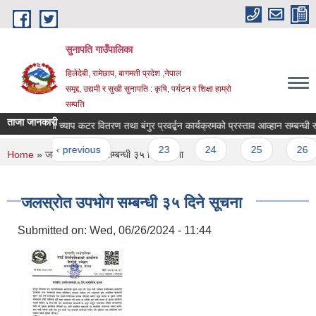
Skip to main content
सुनापति गाउँपालिका
हिलेदेबी, रामेछाप, बागमती प्रदेश ,नेपाल
समृद्द, उद्यमी र सुखी सुनापति : कृषि, पर्यटन र शिक्षा हाम्रो
सम्पति
ताजा जानकारी
त अनुदानमा च्याप कटर वितरण तथा बंगुर प्रवर्द्बन कार्यक्रमको प्रस्ताव आव्हान सम्बन्धी सूच
ges
rst
‹ previous
…
23
24
25
26
You are here
Home
» जलस्रोत उपभोग सम्बन्धी ३५ दिने सूचना
जलस्रोत उपभोग सम्बन्धी ३५ दिने सूचना
Submitted on:
Wed, 06/26/2024 - 11:44