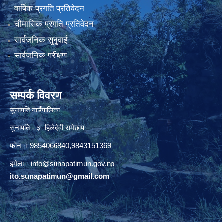
वार्षिक प्रगति प्रतिवेदन
चौमासिक प्रगति प्रतिवेदन
सार्वजनिक सुनुवाई
सार्वजनिक परीक्षण
सम्पर्क विवरण
सुनापति गाउँपालिका
सुनापति - ३ हिलेदेवी रामेछाप
फोन ः 9854066840,9843151369
इमेलः i
nfo@sunapatimun.gov.np
ito.sunapatimun@gmail.com