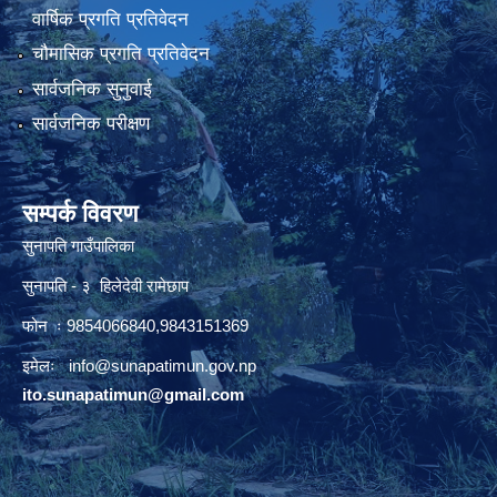
वार्षिक प्रगति प्रतिवेदन
चौमासिक प्रगति प्रतिवेदन
सार्वजनिक सुनुवाई
सार्वजनिक परीक्षण
सम्पर्क विवरण
सुनापति गाउँपालिका
सुनापति - ३ हिलेदेवी रामेछाप
फोन ः 9854066840,9843151369
इमेलः i
nfo@sunapatimun.gov.np
ito.sunapatimun@gmail.com