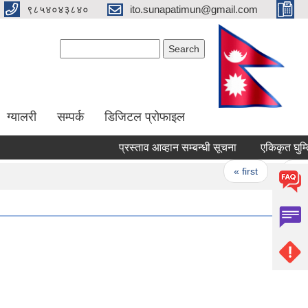
९८५४०४३८४०
ito.sunapatimun@gmail.com
Search form
Search
ग्यालरी
सम्पर्क
डिजिटल प्रोफाइल
प्रस्ताव आव्हान सम्बन्धी सूचना
एकिकृत घुम्ति श
Pages
« first
‹ previ