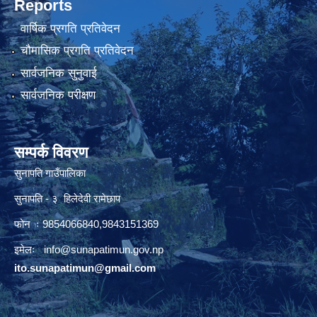
Reports
वार्षिक प्रगति प्रतिवेदन
चौमासिक प्रगति प्रतिवेदन
सार्वजनिक सुनुवाई
सार्वजनिक परीक्षण
सम्पर्क विवरण
सुनापति गाउँपालिका
सुनापति - ३ हिलेदेवी रामेछाप
फोन ः 9854066840,9843151369
इमेलः i
nfo@sunapatimun.gov.np
ito.sunapatimun@gmail.com