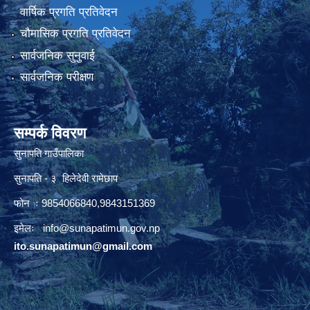
वार्षिक प्रगति प्रतिवेदन
चौमासिक प्रगति प्रतिवेदन
सार्वजनिक सुनुवाई
सार्वजनिक परीक्षण
सम्पर्क विवरण
सुनापति गाउँपालिका
सुनापति - ३ हिलेदेवी रामेछाप
फोन ः 9854066840,9843151369
इमेलः i
nfo@sunapatimun.gov.np
ito.sunapatimun@gmail.com