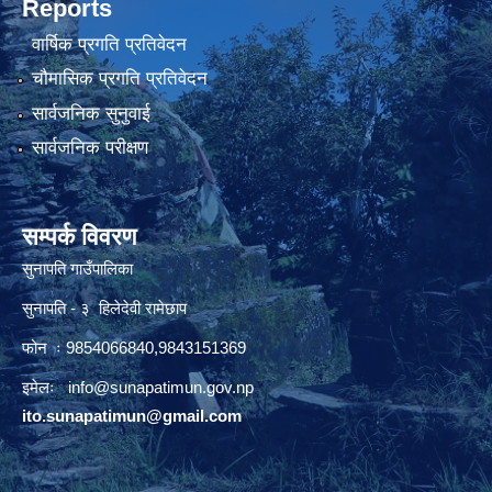
Reports
वार्षिक प्रगति प्रतिवेदन
चौमासिक प्रगति प्रतिवेदन
सार्वजनिक सुनुवाई
सार्वजनिक परीक्षण
सम्पर्क विवरण
सुनापति गाउँपालिका
सुनापति - ३ हिलेदेवी रामेछाप
फोन ः 9854066840,9843151369
इमेलः i
nfo@sunapatimun.gov.np
ito.sunapatimun@gmail.com