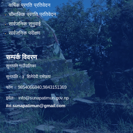
वार्षिक प्रगति प्रतिवेदन
चौमासिक प्रगति प्रतिवेदन
सार्वजनिक सुनुवाई
सार्वजनिक परीक्षण
सम्पर्क विवरण
सुनापति गाउँपालिका
सुनापति - ३ हिलेदेवी रामेछाप
फोन ः 9854066840,9843151369
इमेलः i
nfo@sunapatimun.gov.np
ito.sunapatimun@gmail.com