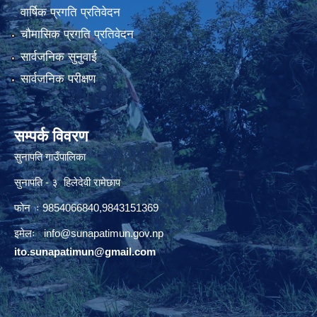
वार्षिक प्रगति प्रतिवेदन
चौमासिक प्रगति प्रतिवेदन
सार्वजनिक सुनुवाई
सार्वजनिक परीक्षण
सम्पर्क विवरण
सुनापति गाउँपालिका
सुनापति - ३ हिलेदेवी रामेछाप
फोन ः 9854066840,9843151369
इमेलः i
nfo@sunapatimun.gov.np
ito.sunapatimun@gmail.com