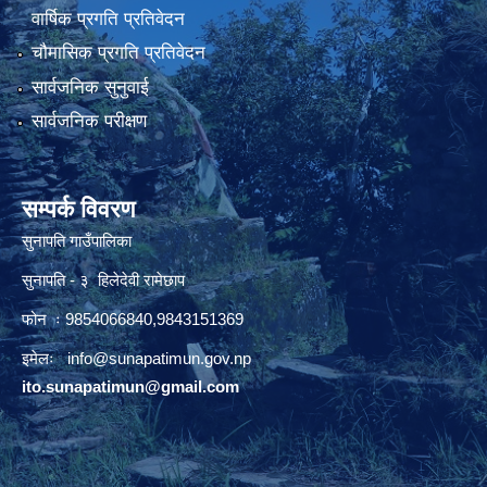
वार्षिक प्रगति प्रतिवेदन
चौमासिक प्रगति प्रतिवेदन
सार्वजनिक सुनुवाई
सार्वजनिक परीक्षण
सम्पर्क विवरण
सुनापति गाउँपालिका
सुनापति - ३ हिलेदेवी रामेछाप
फोन ः 9854066840,9843151369
इमेलः i
nfo@sunapatimun.gov.np
ito.sunapatimun@gmail.com