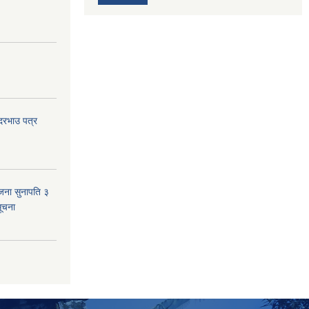
 दरभाउ पत्र
जना सुनापति ३
सूचना