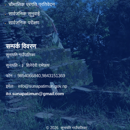
चौमासिक प्रगति प्रतिवेदन
सार्वजनिक सुनुवाई
सार्वजनिक परीक्षण
सम्पर्क विवरण
सुनापति गाउँपालिका
सुनापति - ३ हिलेदेवी रामेछाप
फोन ः 9854066840,9843151369
इमेलः i
nfo@sunapatimun.gov.np
ito.sunapatimun@gmail.com
© 2026 सुनापति गाउँपालिका