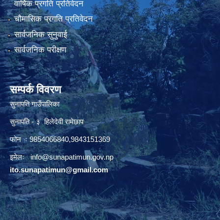
वार्षिक प्रगति प्रतिवेदन
चौमासिक प्रगति प्रतिवेदन
सार्वजनिक सुनुवाई
सार्वजनिक परीक्षण
सम्पर्क विवरण
सुनापति गाउँपालिका
सुनापति - ३ हिलेदेवी रामेछाप
फोन ः 9854066840,9843151369
इमेलः i
nfo@sunapatimun.gov.np
ito.sunapatimun@gmail.com